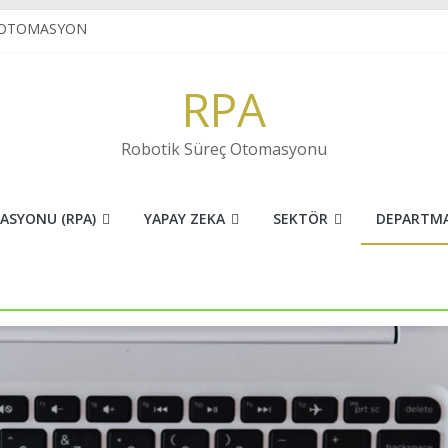
 OTOMASYON
E MUHASEBE
N VE İNOVASYONUN FARKI
RPA
ret sektöründe RPA
 KARAKTER TANIMA(OCR) NEDİR?
Robotik Süreç Otomasyonu
ASYONU (RPA)
YAPAY ZEKA
SEKTÖR
DEPARTM