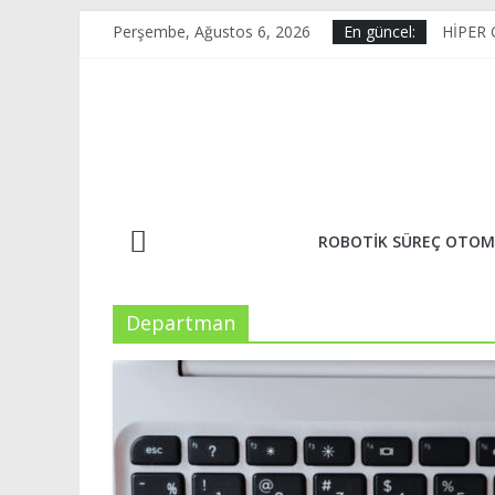
Skip
Perşembe, Ağustos 6, 2026
En güncel:
HİPER
to
RPA V
content
KAİZE
E-Tica
OPTİK
ROBOTIK SÜREÇ OTOM
Departman