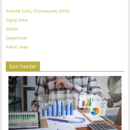
Robotik Süreç Otomasyonu (RPA)
Yapay Zeka
Sektör
Departman
Kahve Saati
Son Yazılar