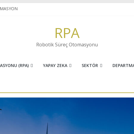
OMASYON
UHASEBE
 İNOVASYONUN FARKI
RPA
sektöründe RPA
AKTER TANIMA(OCR) NEDİR?
Robotik Süreç Otomasyonu
ASYONU (RPA)
YAPAY ZEKA
SEKTÖR
DEPARTM