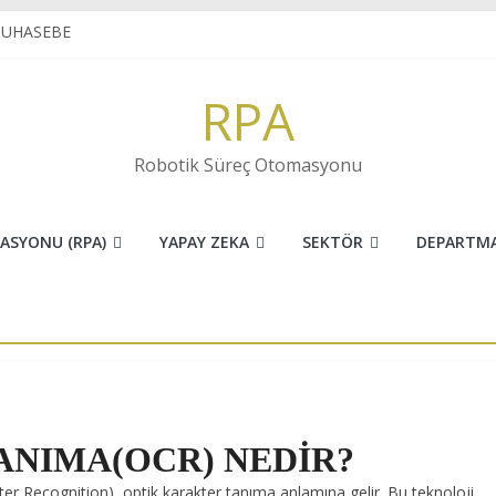
MUHASEBE
VE İNOVASYONUN FARKI
 sektöründe RPA
RPA
ARAKTER TANIMA(OCR) NEDİR?
TOMASYON
Robotik Süreç Otomasyonu
ASYONU (RPA)
YAPAY ZEKA
SEKTÖR
DEPARTM
ANIMA(OCR) NEDİR?
r Recognition), optik karakter tanıma anlamına gelir. Bu teknoloji