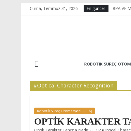
Skip
Cuma, Temmuz 31, 2026
En güncel:
RPA VE 
to
KAİZEN 
content
E-Ticaret
OPTİK K
HİPER O
ROBOTIK SÜREÇ OTOM
#Optical Character Recognition
Robotik Süreç Otomasyonu (RPA)
OPTİK KARAKTER T
Optik Karakter Tanıma Nedir ? OCR (Optical Characte