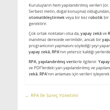
Kuruluşların hem yapılandırılmış verileri (ör.
Serbest metin, doğal konuşma) olduğundan, 
otomatikleştirmek
veya bir kez
robotik
bir 
gerektirir.
Çok ortak noktaları olsa da,
yapay zekâ
ve
R
inanılmaz derecede verimlidir, ancak bir
yap
programcının yapmasını söylediği şeyi yapar
yapay zekâ, RPA
‘nın yetersiz kaldığı yerlerd
RPA
,
yapılandırılmış veri
lerle ilgilenir.
Yapay
ve PDF’lerdeki yarı yapılandırılmış ve yapılan
zekâ
,
RPA
‘nın anlaması için verileri işleyer
←
RPA İle Süreç Yönetimi