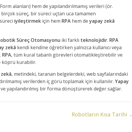
 Form alanları) hem de yapılandırılmamış verileri (ör.
birçok süreç, bir süreci uçtan uca tamamen
süreci
iyileştirmek
için hem
RPA
hem de
yapay zekâ
obotik Süreç Otomasyonu
iki farklı
teknolojidir
.
RPA
ay zekâ
kendi kendine öğretirken yalnızca kullanıcı veya
.
RPA
, tüm kural tabanlı görevleri otomatikleştirebilir ve
e köprü kurabilir.
 zekâ
, metindeki, taranan belgelerdeki, web sayfalarındaki
dırılmamış verilerden iç görü toplamak için kullanılır.
Yapay
ek ve yapılandırılmış bir forma dönüştürerek değer sağlar.
Robotların Kısa Tarihi