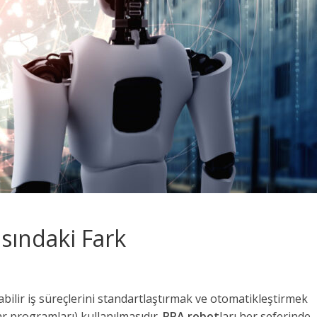
sındaki Fark
ındaki Fark Nedir?
abilir iş süreçlerini standartlaştırmak ve otomatikleştirmek
yar programları) kullanılmasıdır.
RPA robot
ları her seferinde