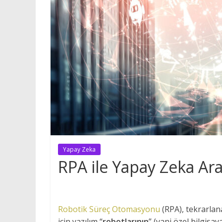
Yapay Zeka
RPA ile Yapay Zeka Ara
RPA ile Yapay Zekâ Aras
Robotik Süreç Otomasyonu
(RPA), tekrarlan
için yazılım “
robotlarının
” (yani özel bilgisa