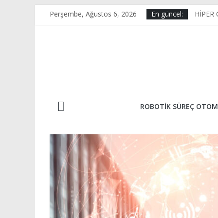
Skip
Perşembe, Ağustos 6, 2026
En güncel:
HİPER
to
RPA V
content
KAİZE
E-Tica
OPTİK
ROBOTIK SÜREÇ OTOM