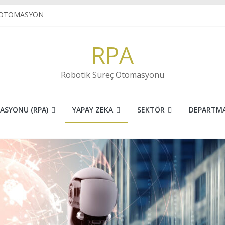
 OTOMASYON
E MUHASEBE
N VE İNOVASYONUN FARKI
RPA
ret sektöründe RPA
 KARAKTER TANIMA(OCR) NEDİR?
Robotik Süreç Otomasyonu
ASYONU (RPA)
YAPAY ZEKA
SEKTÖR
DEPARTM