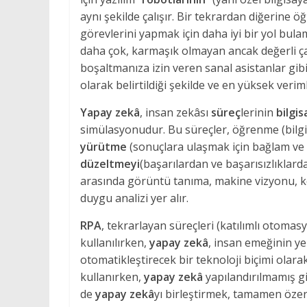
aynı şekilde çalışır. Bir tekrardan diğerin
görevlerini yapmak için daha iyi bir yol bula
daha çok, karmaşık olmayan ancak değerli ça
boşaltmanıza izin veren sanal asistanlar gibi
olarak belirtildiği şekilde ve en yüksek verim
Yapay zekâ
, insan zekâsı
süreç
lerinin
bilgis
simülasyonudur. Bu süreçler, öğrenme (bilgi 
yürütme
(sonuçlara ulaşmak için bağlam ve 
düzeltmeyi
(başarılardan ve başarısızlıklar
arasında görüntü tanıma, makine vizyonu, k
duygu analizi yer alır.
RPA
, tekrarlayan süreçleri (katılımlı otomas
kullanılırken,
yapay zekâ
, insan emeğinin ye
otomatikleştirecek bir teknoloji biçimi olara
kullanırken,
yapay zekâ
yapılandırılmamış gir
de
yapay zekâ
yı birleştirmek, tamamen özerk