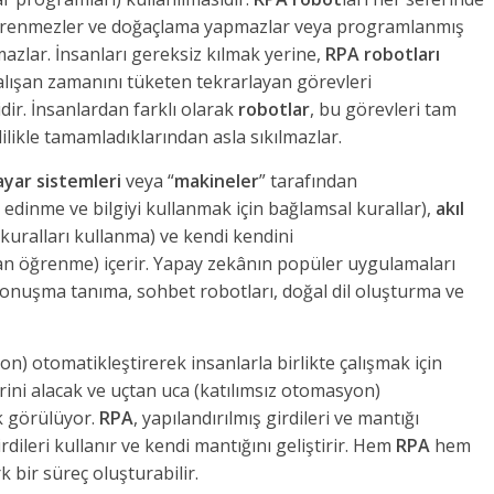
e öğrenmezler ve doğaçlama yapmazlar veya programlanmış
mazlar. İnsanları gereksiz kılmak yerine,
RPA robotları
lışan zamanını tüketen tekrarlayan görevleri
dir. İnsanlardan farklı olarak
robotlar
, bu görevleri tam
lilikle tamamladıklarından asla sıkılmazlar.
ayar sistemleri
veya “
makineler
” tarafından
edinme ve bilgiyi kullanmak için bağlamsal kurallar),
akıl
kuralları kullanma) ve kendi kendini
dan öğrenme) içerir. Yapay zekânın popüler uygulamaları
onuşma tanıma, sohbet robotları, doğal dil oluşturma ve
yon) otomatikleştirerek insanlarla birlikte çalışmak için
rini alacak ve uçtan uca (katılımsız otomasyon)
k görülüyor.
RPA
, yapılandırılmış girdileri ve mantığı
dileri kullanır ve kendi mantığını geliştirir. Hem
RPA
hem
 bir süreç oluşturabilir.