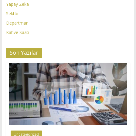
Yapay Zeka
Sektör
Departman
Kahve Saati
Son Yazılar
Uncategorized