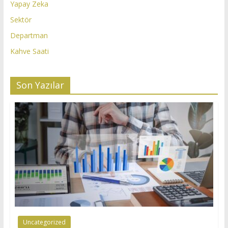
Yapay Zeka
Sektör
Departman
Kahve Saati
Son Yazılar
Uncategorized