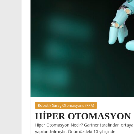
Robotik Süreç Otomasyonu (RPA)
HİPER OTOMASYON
Hiper Otomasyon Nedir? Gartner tarafından ortaya çı
yapılandırılmıştır. Önümüzdeki 10 yıl içinde