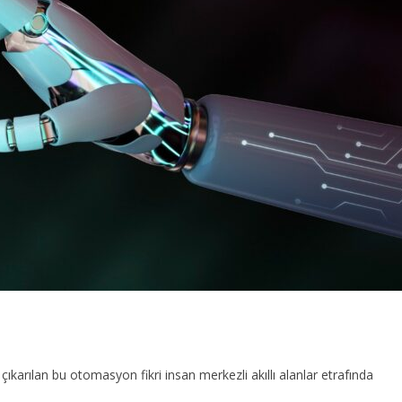
karılan bu otomasyon fikri insan merkezli akıllı alanlar etrafında