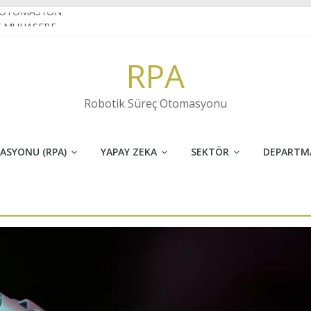
 OTOMASYON
E MUHASEBE
N VE İNOVASYONUN FARKI
RPA
ret sektöründe RPA
 KARAKTER TANIMA(OCR) NEDİR?
Robotik Süreç Otomasyonu
ASYONU (RPA)
YAPAY ZEKA
SEKTÖR
DEPARTM