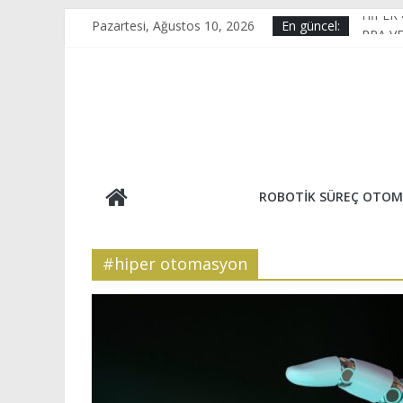
Skip
HİPER
Pazartesi, Ağustos 10, 2026
En güncel:
to
RPA V
content
KAİZE
E-Tica
OPTİK
ROBOTIK SÜREÇ OTOM
#hiper otomasyon