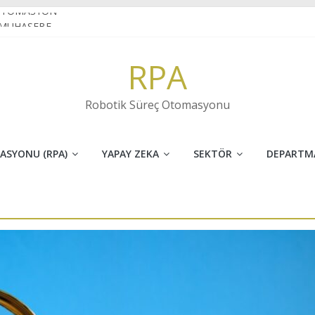
OTOMASYON
 MUHASEBE
 VE İNOVASYONUN FARKI
RPA
et sektöründe RPA
KARAKTER TANIMA(OCR) NEDİR?
Robotik Süreç Otomasyonu
ASYONU (RPA)
YAPAY ZEKA
SEKTÖR
DEPARTM