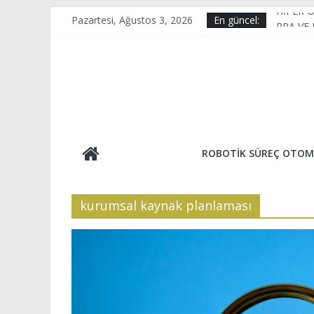
Skip
HİPER 
Pazartesi, Ağustos 3, 2026
En güncel:
to
RPA VE
content
KAİZEN
E-Ticar
OPTİK 
ROBOTIK SÜREÇ OTOM
kurumsal kaynak planlaması