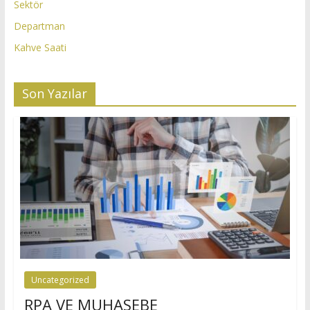
Sektör
Departman
Kahve Saati
Son Yazılar
Uncategorized
RPA VE MUHASEBE