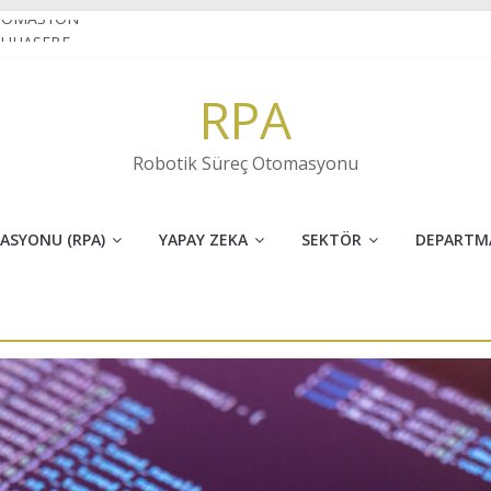
TOMASYON
MUHASEBE
VE İNOVASYONUN FARKI
RPA
 sektöründe RPA
ARAKTER TANIMA(OCR) NEDİR?
Robotik Süreç Otomasyonu
ASYONU (RPA)
YAPAY ZEKA
SEKTÖR
DEPARTM