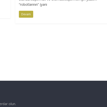
“robotlarının” (yani
Devam
erdar olun.