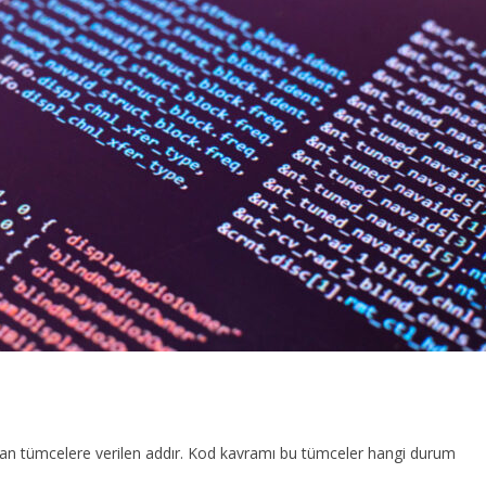
dıran tümcelere verilen addır. Kod kavramı bu tümceler hangi durum