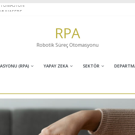
OTOMASYON
 MUHASEBE
 VE İNOVASYONUN FARKI
RPA
et sektöründe RPA
KARAKTER TANIMA(OCR) NEDİR?
Robotik Süreç Otomasyonu
ASYONU (RPA)
YAPAY ZEKA
SEKTÖR
DEPARTM