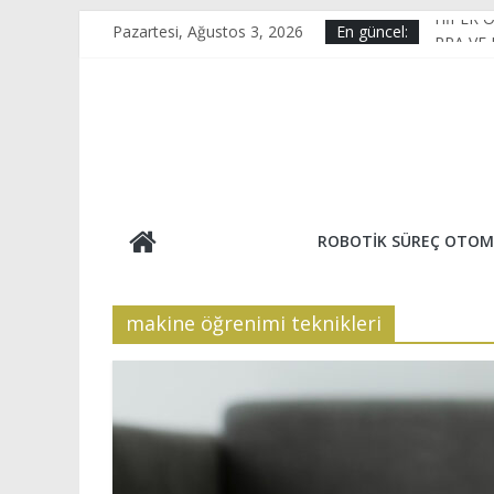
Skip
HİPER 
Pazartesi, Ağustos 3, 2026
En güncel:
to
RPA VE
content
KAİZEN
E-Ticar
OPTİK 
ROBOTIK SÜREÇ OTOM
makine öğrenimi teknikleri