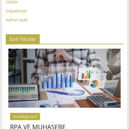
Sektör
Departman
Kahve Saati
Son Yazılar
Uncategorized
RPA VE MUHASEBE