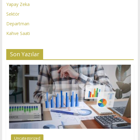
Yapay Zeka
Sektör
Departman
Kahve Saati
Son Yazılar
Uncategorized