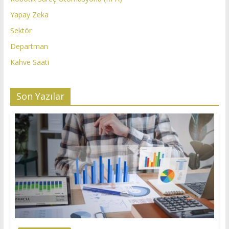
Yapay Zeka
Sektör
Departman
Kahve Saati
Son Yazılar