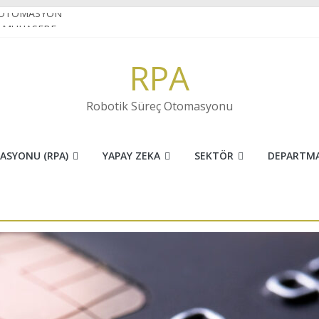
 OTOMASYON
E MUHASEBE
N VE İNOVASYONUN FARKI
RPA
ret sektöründe RPA
 KARAKTER TANIMA(OCR) NEDİR?
Robotik Süreç Otomasyonu
ASYONU (RPA)
YAPAY ZEKA
SEKTÖR
DEPARTM