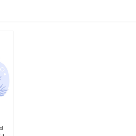
el
zla