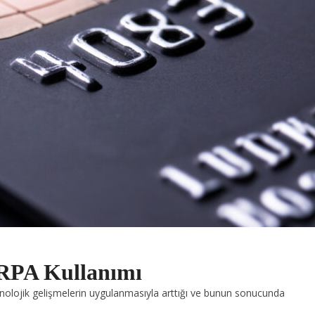
 RPA Kullanımı
knolojik gelişmelerin uygulanmasıyla arttığı ve bunun sonucunda