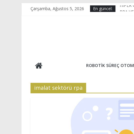
Skip
HİPER
Çarşamba, Ağustos 5, 2026
En güncel:
to
RPA V
content
KAİZE
E-Tica
OPTİK
ROBOTIK SÜREÇ OTOM
imalat sektörü rpa