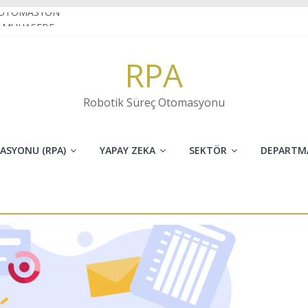
 OTOMASYON
E MUHASEBE
N VE İNOVASYONUN FARKI
RPA
ret sektöründe RPA
 KARAKTER TANIMA(OCR) NEDİR?
Robotik Süreç Otomasyonu
ASYONU (RPA)
YAPAY ZEKA
SEKTÖR
DEPARTM