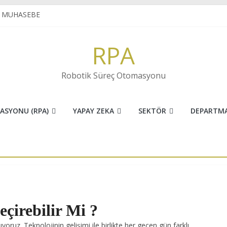
E MUHASEBE
N VE İNOVASYONUN FARKI
ret sektöründe RPA
RPA
 KARAKTER TANIMA(OCR) NEDİR?
 OTOMASYON
Robotik Süreç Otomasyonu
ASYONU (RPA)
YAPAY ZEKA
SEKTÖR
DEPARTM
çirebilir Mi ?
şıyoruz. Teknolojinin gelişimi ile birlikte her geçen gün farklı