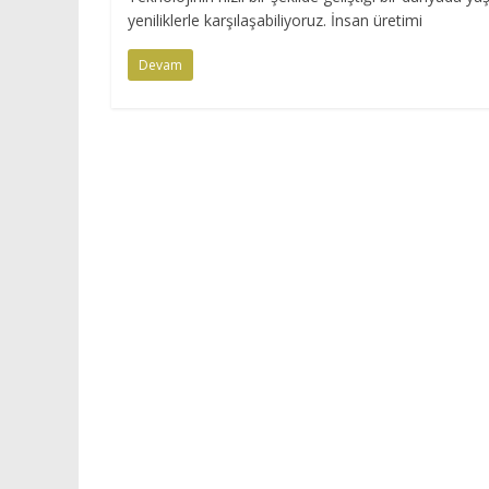
yeniliklerle karşılaşabiliyoruz. İnsan üretimi
Devam