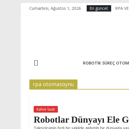
Skip
Cumartesi, Ağustos 1, 2026
En güncel:
RPA V
to
KAİZE
content
E-Tica
OPTİK
HİPER
ROBOTIK SÜREÇ OTOM
rpa otomasoynu
Kahve Saati
Robotlar Dünyayı Ele Ge
Teknolojinin hızlı bir şekilde geliştiği bir dünyada ya