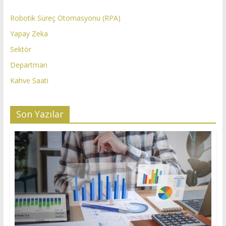
Robotik Süreç Otomasyonu (RPA)
Yapay Zeka
Sektör
Departman
Kahve Saati
Son Yazılar