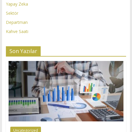
Yapay Zeka
Sektör
Departman
Kahve Saati
Son Yazılar
Uncategorized