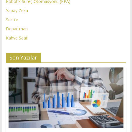
Robotik Süreç Otomasyonu (RPA)
Yapay Zeka
Sektör
Departman
Kahve Saati
Son Yazılar